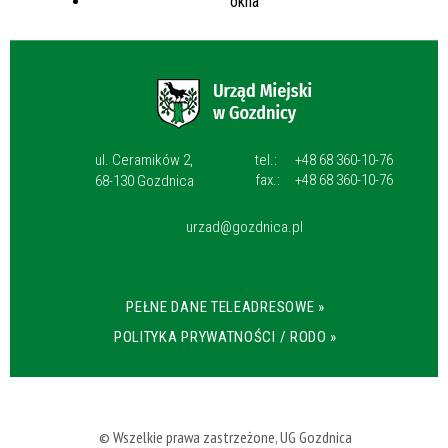
ul. Ceramików 2,
tel.:
+48 68 360-10-76
fax.:
+48 68 360-10-76
68-130 Gozdnica
urzad@gozdnica.pl
PEŁNE DANE TELEADRESOWE »
POLITYKA PRYWATNOŚCI / RODO »
© Wszelkie prawa zastrzeżone, UG Gozdnica