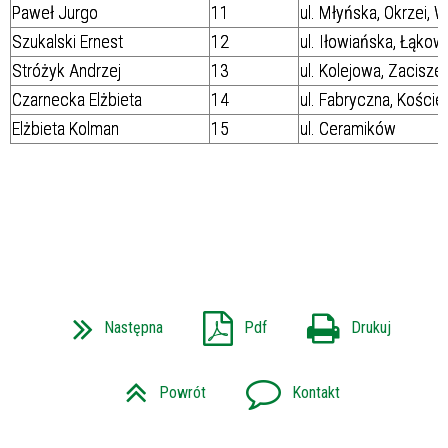
Paweł Jurgo
11
ul. Młyńska, Okrzei, W
Szukalski Ernest
12
ul. Iłowiańska, Łąkow
Stróżyk Andrzej
13
ul. Kolejowa, Zacisze
Czarnecka Elżbieta
14
ul. Fabryczna, Kościel
Elżbieta Kolman
15
ul. Ceramików
Następna
Pdf
Drukuj
Powrót
Kontakt