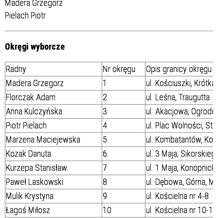
Madera Grzegorz
Pielach Piotr
Okręgi wyborcze
Radny
Nr okręgu
Opis granicy okręgu
Madera Grzegorz
1
ul. Kościuszki, Krótk
Florczak Adam
2
ul. Leśna, Traugutta
Anna Kulczyńska
3
ul. Akacjowa, Ogrodo
Piotr Pielach
4
ul. Plac Wolności, St
Marzena Maciejewska
5
ul. Kombatantów, Kośc
Kozak Danuta
6
ul. 3 Maja, Sikorskie
Kurzepa Stanisław
7
ul. 1 Maja, Konopnick
Paweł Laskowski
8
ul. Dębowa, Górna, M
Mulik Krystyna
9
ul. Kościelna nr 4-8
Łagoś Miłosz
10
ul. Kościelna nr 10-14