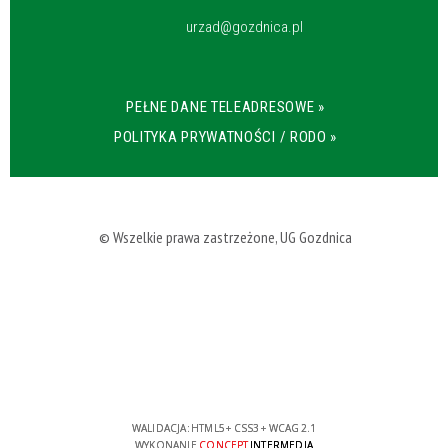
urzad@gozdnica.pl
PEŁNE DANE TELEADRESOWE »
POLITYKA PRYWATNOŚCI / RODO »
© Wszelkie prawa zastrzeżone, UG Gozdnica
WALIDACJA:
HTML5
+
CSS3
+
WCAG 2.1
WYKONANIE
CONCEPT
INTERMEDIA