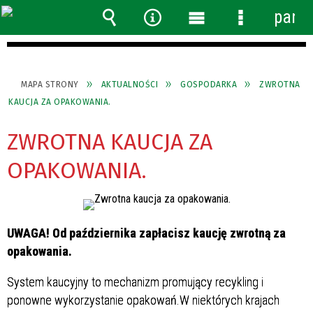
panel
Wyszukiwarka
Narzędzia
Menu
Menu
główne
szczegółow
MAPA STRONY
AKTUALNOŚCI
GOSPODARKA
ZWROTNA
KAUCJA ZA OPAKOWANIA.
ZWROTNA KAUCJA ZA
OPAKOWANIA.
UWAGA! Od października zapłacisz kaucję zwrotną za
opakowania.
System kaucyjny to mechanizm promujący recykling i
ponowne wykorzystanie opakowań.W niektórych krajach