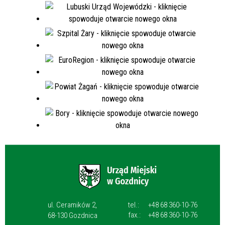
ul. Ceramików 2,
tel.:
+48 68 360-10-76
fax.:
+48 68 360-10-76
68-130 Gozdnica