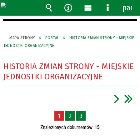
panel
Wyszukiwarka
Narzędzia
Menu
Menu
główne
szczegółow
MAPA STRONY
PORTAL
HISTORIA ZMIAN STRONY - MIEJSKIE
JEDNOSTKI ORGANIZACYJNE
HISTORIA ZMIAN STRONY - MIEJSKIE
JEDNOSTKI ORGANIZACYJNE
1
2
3
Znalezionych dokumentów:
15