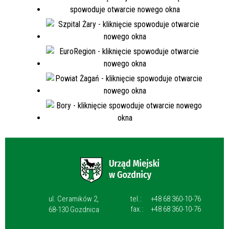
ul. Ceramików 2,
tel.:
+48 68 360-10-76
fax.:
+48 68 360-10-76
68-130 Gozdnica