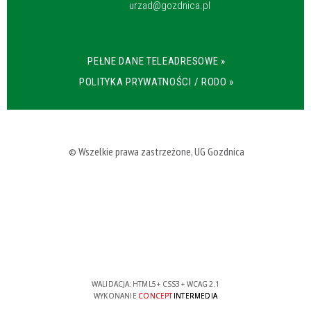
urzad@gozdnica.pl
PEŁNE DANE TELEADRESOWE »
POLITYKA PRYWATNOŚCI / RODO »
© Wszelkie prawa zastrzeżone, UG Gozdnica
WALIDACJA:
HTML5
+
CSS3
+
WCAG 2.1
WYKONANIE
CONCEPT
INTERMEDIA