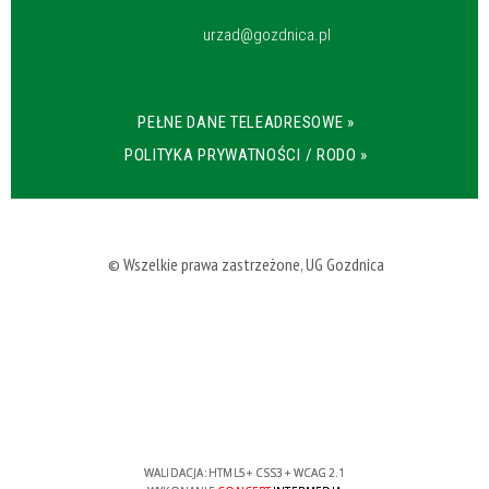
urzad@gozdnica.pl
PEŁNE DANE TELEADRESOWE »
POLITYKA PRYWATNOŚCI / RODO »
© Wszelkie prawa zastrzeżone, UG Gozdnica
WALIDACJA:
HTML5
+
CSS3
+
WCAG 2.1