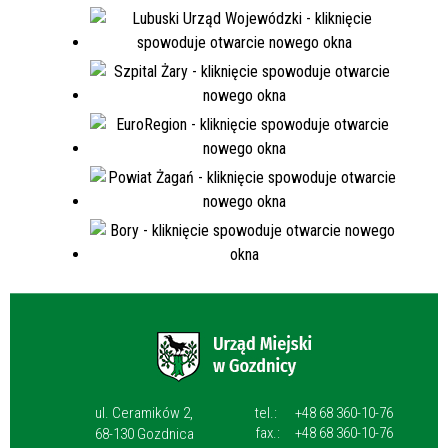
ul. Ceramików 2,
tel.:
+48 68 360-10-76
fax.:
+48 68 360-10-76
68-130 Gozdnica