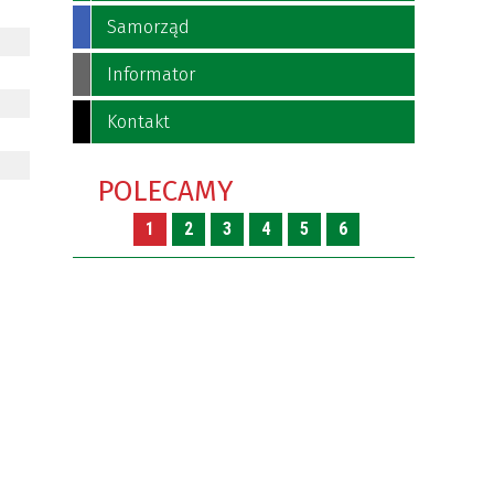
Samorząd
Informator
Kontakt
POLECAMY
1
2
3
4
5
6