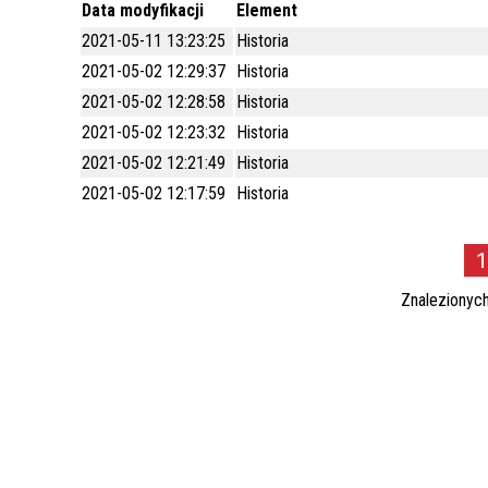
Data modyfikacji
Element
WILKI NAD NYSĄ
MIEJSKIE JEDNOSTKI
POMOC SPOŁECZNA
2021-05-11 13:23:25
Historia
ORGANIZACYJNE
SYMBOLIKA
2021-05-02 12:29:37
Historia
EDUKACJA
2021-05-02 12:28:58
Historia
STATYSTYKA
KULTURA / KALENDARZ IMPREZ
2021-05-02 12:23:32
Historia
SYSTEM INFORMACJI
2021-05-02 12:21:49
Historia
SPORT I REKREACJA
PRZESTRZENNEJ
2021-05-02 12:17:59
Historia
JAKOŚĆ WODY DO SPOŻYCIA
NAJWYŻSZY CERAMICZNY POMNIK W
EUROPIE
BEZPŁATNY PUNKT POMOCY
1
PRAWNEJ
PLAN MIASTA
Znalezionyc
CMENTARZ KOMUNALNY
ZARZĄDZANIE KRYZYSOWE
PROGRAM POLITYKI ZDROWOTNEJ -
REHABILITACJA