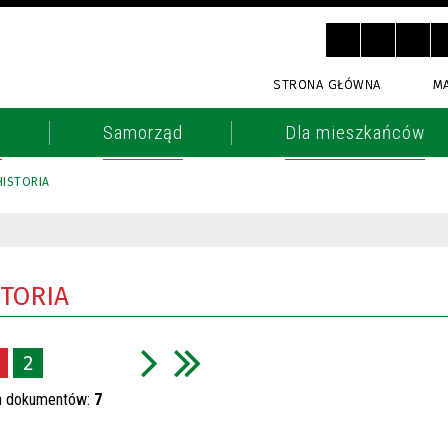
STRONA GŁÓWNA
M
o
Samorząd
Dla mieszkańców
HISTORIA
STORIA
2
h dokumentów:
7