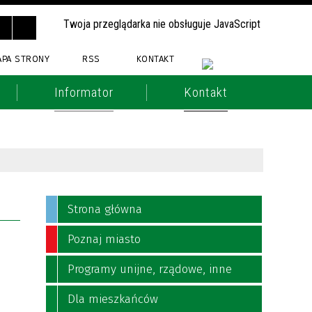
Twoja przeglądarka nie obsługuje JavaScript
APA STRONY
RSS
KONTAKT
Informator
Kontakt
Strona główna
Poznaj miasto
Programy unijne, rządowe, inne
Dla mieszkańców