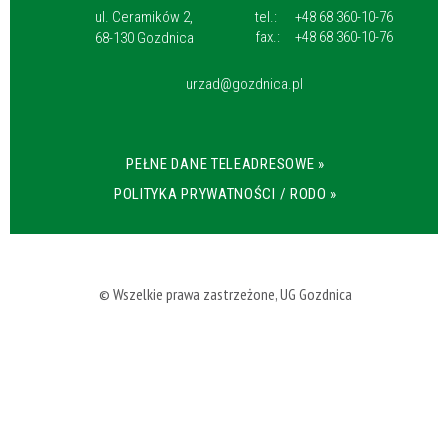
ul. Ceramików 2,
tel.:
+48 68 360-10-76
fax.:
+48 68 360-10-76
68-130 Gozdnica
urzad@gozdnica.pl
PEŁNE DANE TELEADRESOWE »
POLITYKA PRYWATNOŚCI / RODO »
© Wszelkie prawa zastrzeżone, UG Gozdnica