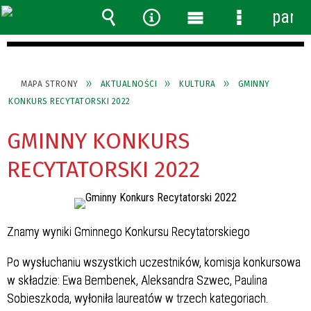
panel
Wyszukiwarka
Narzędzia
Menu
Menu
główne
szczegółow
MAPA STRONY
AKTUALNOŚCI
KULTURA
GMINNY
KONKURS RECYTATORSKI 2022
GMINNY KONKURS
RECYTATORSKI 2022
Znamy wyniki Gminnego Konkursu Recytatorskiego
Po wysłuchaniu wszystkich uczestników, komisja konkursowa
w składzie: Ewa Bembenek, Aleksandra Szwec, Paulina
Sobieszkoda, wyłoniła laureatów w trzech kategoriach.