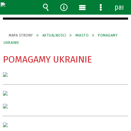
panel
Wyszukiwarka
Narzędzia
Menu
Menu
główne
szczegółow
MAPA STRONY
AKTUALNOŚCI
MIASTO
POMAGAMY
UKRAINIE
POMAGAMY UKRAINIE