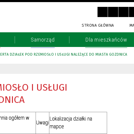
STRONA GŁÓWNA
M
o
Samorząd
Dla mieszkańców
ERTA DZIAŁEK POD RZEMIOSŁO I USŁUGI NALEŻĄCE DO MIASTA GOZDNICA
IOSŁO I USŁUGI
DNICA
hnia ogółem w
Lokalizacja działki na
Uwagi
mapce