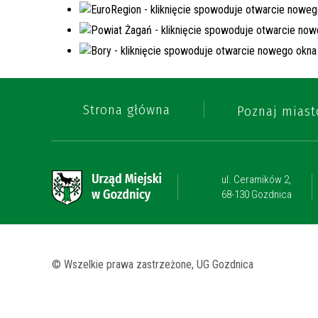
Strona główna
Poznaj miast
ul. Ceramików 2,
68-130 Gozdnica
© Wszelkie prawa zastrzeżone, UG Gozdnica