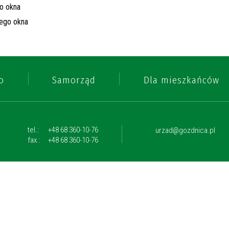
o
Samorząd
Dla mieszkańców
tel.:
+48 68 360-10-76
urzad@gozdnica.pl
fax.:
+48 68 360-10-76