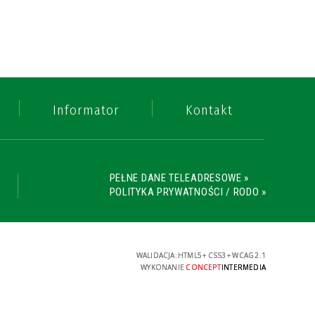
Informator
Kontakt
PEŁNE DANE TELEADRESOWE »
POLITYKA PRYWATNOŚCI / RODO »
WALIDACJA:
HTML5
+
CSS3
+
WCAG 2.1
WYKONANIE
CONCEPT
INTERMEDIA