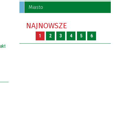
Miasto
NAJNOWSZE
1
2
3
4
5
6
akt