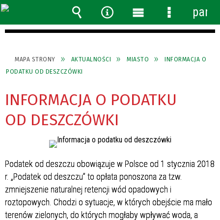
panel
Wyszukiwarka
Narzędzia
Menu
Menu
główne
szczegółow
MAPA STRONY
AKTUALNOŚCI
MIASTO
INFORMACJA O
PODATKU OD DESZCZÓWKI
INFORMACJA O PODATKU
OD DESZCZÓWKI
Podatek od deszczu obowiązuje w Polsce od 1 stycznia 2018
r. „Podatek od deszczu” to opłata ponoszona za tzw.
zmniejszenie naturalnej retencji wód opadowych i
roztopowych. Chodzi o sytuacje, w których obejście ma mało
terenów zielonych, do których mogłaby wpływać woda, a