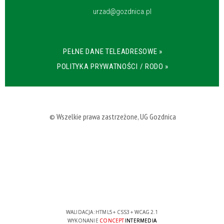
urzad@gozdnica.pl
PEŁNE DANE TELEADRESOWE »
POLITYKA PRYWATNOŚCI / RODO »
© Wszelkie prawa zastrzeżone, UG Gozdnica
WALIDACJA:
HTML5
+
CSS3
+
WCAG 2.1
WYKONANIE
CONCEPT
INTERMEDIA