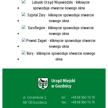
ul. Ceramików 2,
tel.:
+48 68 360-10-76
fax.:
+48 68 360-10-76
68-130 Gozdnica