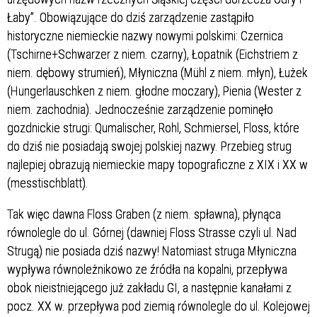
Łaby”. Obowiązujące do dziś zarządzenie zastąpiło
historyczne niemieckie nazwy nowymi polskimi: Czernica
(Tschirne+Schwarzer z niem. czarny), Łopatnik (Eichstriem z
niem. dębowy strumień), Młyniczna (Mühl z niem. młyn), Łużek
(Hungerlauschken z niem. głodne moczary), Pienia (Wester z
niem. zachodnia). Jednocześnie zarządzenie pominęło
gozdnickie strugi: Qumalischer, Rohl, Schmiersel, Floss, które
do dziś nie posiadają swojej polskiej nazwy. Przebieg strug
najlepiej obrazują niemieckie mapy topograficzne z XIX i XX w
(messtischblatt).
Tak więc dawna Floss Graben (z niem. spławna), płynąca
równolegle do ul. Górnej (dawniej Floss Strasse czyli ul. Nad
Strugą) nie posiada dziś nazwy! Natomiast struga Młyniczna
wypływa równoleżnikowo ze źródła na kopalni, przepływa
obok nieistniejącego już zakładu GI, a następnie kanałami z
pocz. XX w. przepływa pod ziemią równolegle do ul. Kolejowej