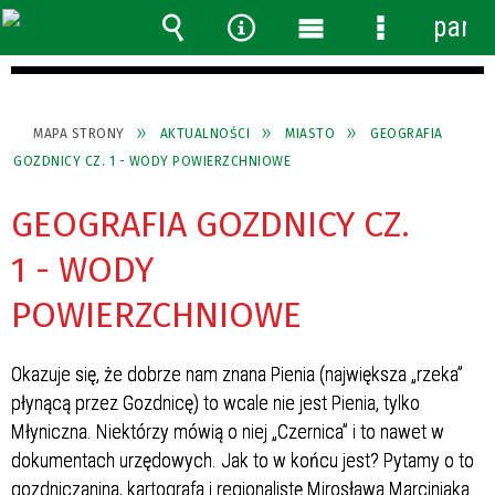
panel
Wyszukiwarka
Narzędzia
Menu
Menu
główne
szczegółow
MAPA STRONY
AKTUALNOŚCI
MIASTO
GEOGRAFIA
GOZDNICY CZ. 1 - WODY POWIERZCHNIOWE
GEOGRAFIA GOZDNICY CZ.
1 - WODY
POWIERZCHNIOWE
Okazuje się, że dobrze nam znana Pienia (największa „rzeka”
płynącą przez Gozdnicę) to wcale nie jest Pienia, tylko
Młyniczna. Niektórzy mówią o niej „Czernica” i to nawet w
dokumentach urzędowych. Jak to w końcu jest? Pytamy o to
gozdniczanina, kartografa i regionalistę Mirosława Marciniaka.