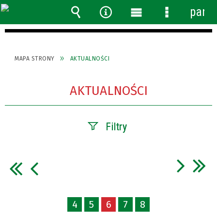
panel
Wyszukiwarka
Narzędzia
Menu
Menu
główne
szczegółow
MAPA STRONY
AKTUALNOŚCI
AKTUALNOŚCI
Filtry
Szukana fraza
Data publikacji
4
5
6
7
8
—