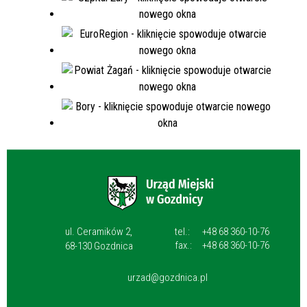
ul. Ceramików 2,
tel.:
+48 68 360-10-76
fax.:
+48 68 360-10-76
68-130 Gozdnica
urzad@gozdnica.pl