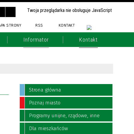
Twoja przeglądarka nie obsługuje JavaScript
APA STRONY
RSS
KONTAKT
Informator
Kontakt
Strona główna
Poznaj miasto
Programy unijne, rządowe, inne
Dla mieszkańców