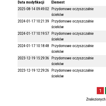
Data modyfikacji
Element
WILKI NAD NYSĄ
MIEJSKIE JEDNOSTKI
POMOC SPOŁECZNA
2025-08-14 09:49:02
Przydomowe oczyszczalnie
ORGANIZACYJNE
ścieków
SYMBOLIKA
EDUKACJA
2024-01-17 10:21:39
Przydomowe oczyszczalnie
STATYSTYKA
KULTURA / KALENDARZ IMPREZ
ścieków
2024-01-17 10:19:57
Przydomowe oczyszczalnie
SYSTEM INFORMACJI
SPORT I REKREACJA
ścieków
PRZESTRZENNEJ
JAKOŚĆ WODY DO SPOŻYCIA
2024-01-17 10:18:48
Przydomowe oczyszczalnie
NAJWYŻSZY CERAMICZNY POMNIK W
ścieków
EUROPIE
BEZPŁATNY PUNKT POMOCY
2023-12-19 15:29:36
Przydomowe oczyszczalnie
PRAWNEJ
ścieków
PLAN MIASTA
CMENTARZ KOMUNALNY
2023-12-19 12:29:26
Przydomowe oczyszczalnie
ścieków
ZARZĄDZANIE KRYZYSOWE
PROGRAM POLITYKI ZDROWOTNEJ -
1
REHABILITACJA
Znalezionyc