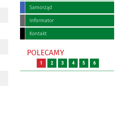
Samorząd
Informator
Kontakt
POLECAMY
1
2
3
4
5
6