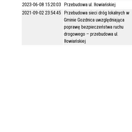
2023-06-08 15:20:03
Przebudowa ul. Iłowiańskiej
WILKI NAD NYSĄ
MIEJSKIE JEDNOSTKI
POMOC SPOŁECZNA
2021-09-02 23:54:45
Przebudowa sieci dróg lokalnych w
ORGANIZACYJNE
SYMBOLIKA
Gminie Gozdnica uwzględniająca
EDUKACJA
poprawę bezpieczeństwa ruchu
STATYSTYKA
KULTURA / KALENDARZ IMPREZ
drogowego – przebudowa ul.
Iłowiańskiej
SYSTEM INFORMACJI
SPORT I REKREACJA
PRZESTRZENNEJ
JAKOŚĆ WODY DO SPOŻYCIA
NAJWYŻSZY CERAMICZNY POMNIK W
EUROPIE
BEZPŁATNY PUNKT POMOCY
PRAWNEJ
PLAN MIASTA
CMENTARZ KOMUNALNY
ZARZĄDZANIE KRYZYSOWE
PROGRAM POLITYKI ZDROWOTNEJ -
REHABILITACJA