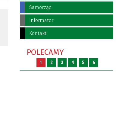
Samorząd
Informator
Kontakt
POLECAMY
1
2
3
4
5
6