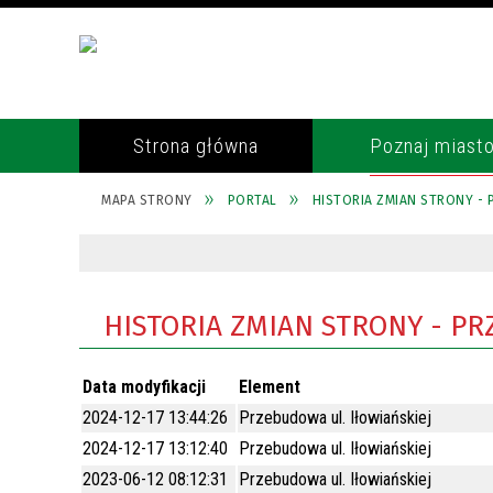
Strona główna
Poznaj miast
MAPA STRONY
PORTAL
HISTORIA ZMIAN STRONY - 
POŁOŻENIE
RADA MIASTA
REKULTYWACJA WYROBISKA
TELEFONY ALARMOWE
GOZDNICA
HISTORIA
BURMISTRZ
POLICJA
GOSPODARKA ODPADAMI
KRONIKA GOZDNICKA
SEKRETARZ
STRAŻ POŻARNA
HISTORIA ZMIAN STRONY - PR
OCHRONA ŚRODOWISKA
MIASTO CERAMIKÓW
SKARBNIK
PARAFIA
CZUJNIK JAKOŚCI POWIETRZA
Data modyfikacji
GOSPODARKA
REFERATY URZĘDU
OCHRONA ZDROWIA
Element
UTRZYMANIE CZYSTOŚCI I
2024-12-17 13:44:26
Przebudowa ul. Iłowiańskiej
GMINY PARTNERSKIE
URZĄD STANU CYWILNEGO
ENEA OPERATOR
PORZĄDKU W MIEŚCIE
2024-12-17 13:12:40
Przebudowa ul. Iłowiańskiej
ORGANIZACJE I STOWARZYSZENIA
RADA SENIORÓW
ROZKŁADY JAZDY PKS, MZK, PKP
2023-06-12 08:12:31
Przebudowa ul. Iłowiańskiej
PODATKI