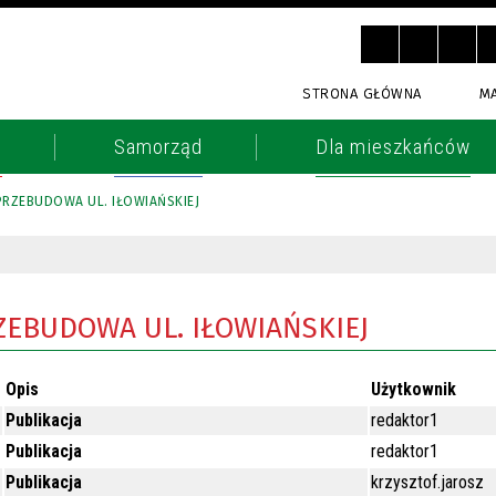
STRONA GŁÓWNA
M
o
Samorząd
Dla mieszkańców
PRZEBUDOWA UL. IŁOWIAŃSKIEJ
ZEBUDOWA UL. IŁOWIAŃSKIEJ
Opis
Użytkownik
Publikacja
redaktor1
Publikacja
redaktor1
Publikacja
krzysztof.jarosz