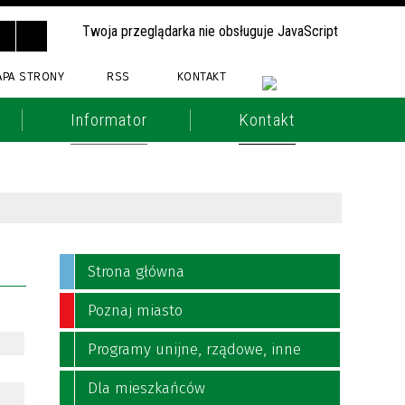
Twoja przeglądarka nie obsługuje JavaScript
APA STRONY
RSS
KONTAKT
Informator
Kontakt
Strona główna
Poznaj miasto
Programy unijne, rządowe, inne
Dla mieszkańców