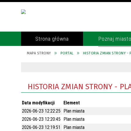
Strona główna
Poznaj miast
MAPA STRONY
PORTAL
HISTORIA ZMIAN STRONY - 
POŁOŻENIE
RADA MIASTA
REKULTYWACJA WYROBISKA
TELEFONY ALARMOWE
GOZDNICA
HISTORIA
BURMISTRZ
POLICJA
GOSPODARKA ODPADAMI
KRONIKA GOZDNICKA
SEKRETARZ
STRAŻ POŻARNA
HISTORIA ZMIAN STRONY - PL
OCHRONA ŚRODOWISKA
MIASTO CERAMIKÓW
SKARBNIK
PARAFIA
CZUJNIK JAKOŚCI POWIETRZA
Data modyfikacji
GOSPODARKA
REFERATY URZĘDU
OCHRONA ZDROWIA
Element
UTRZYMANIE CZYSTOŚCI I
2026-06-23 12:22:25
Plan miasta
GMINY PARTNERSKIE
URZĄD STANU CYWILNEGO
ENEA OPERATOR
PORZĄDKU W MIEŚCIE
2026-06-23 12:20:45
Plan miasta
ORGANIZACJE I STOWARZYSZENIA
RADA SENIORÓW
ROZKŁADY JAZDY PKS, MZK, PKP
2026-06-23 12:19:51
Plan miasta
PODATKI