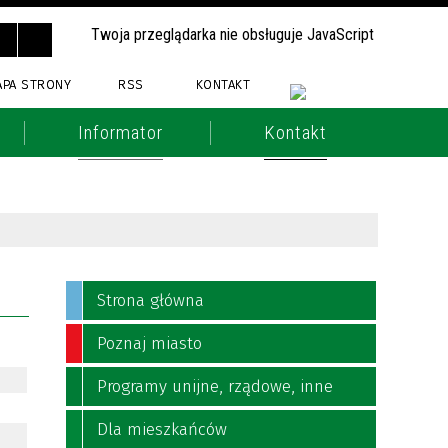
Twoja przeglądarka nie obsługuje JavaScript
APA STRONY
RSS
KONTAKT
Informator
Kontakt
Strona główna
Poznaj miasto
Programy unijne, rządowe, inne
Dla mieszkańców