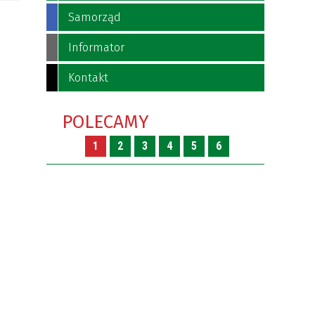
Samorząd
Informator
Kontakt
POLECAMY
1
2
3
4
5
6