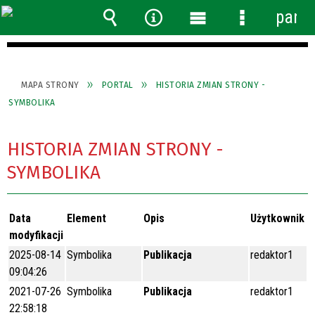
panel
Wyszukiwarka
Narzędzia
Menu
Menu
główne
szczegółow
MAPA STRONY
PORTAL
HISTORIA ZMIAN STRONY -
SYMBOLIKA
HISTORIA ZMIAN STRONY -
SYMBOLIKA
Data
Element
Opis
Użytkownik
modyfikacji
2025-08-14
Symbolika
Publikacja
redaktor1
09:04:26
2021-07-26
Symbolika
Publikacja
redaktor1
22:58:18