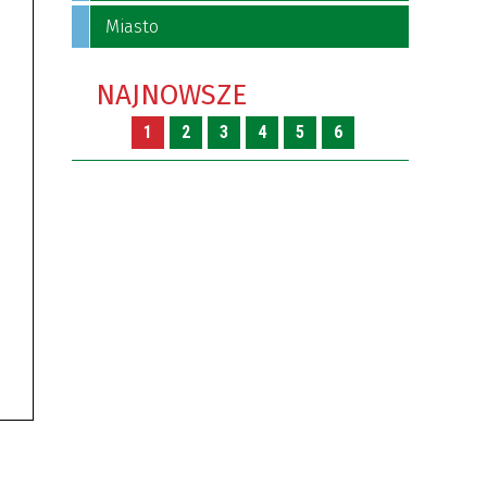
Miasto
NAJNOWSZE
1
2
3
4
5
6