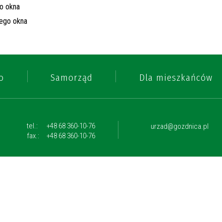
o
Samorząd
Dla mieszkańców
tel.:
+48 68 360-10-76
urzad@gozdnica.pl
fax.:
+48 68 360-10-76