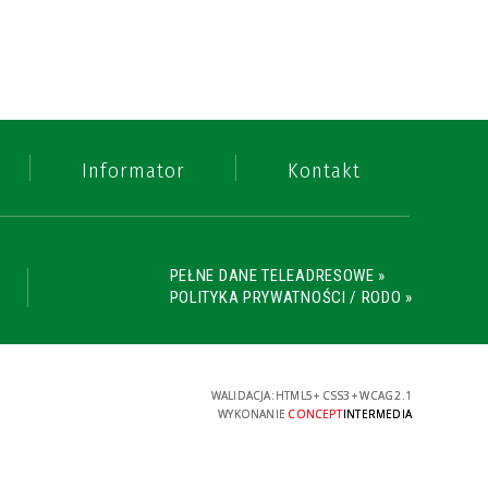
Informator
Kontakt
PEŁNE DANE TELEADRESOWE »
POLITYKA PRYWATNOŚCI / RODO »
WALIDACJA:
HTML5
+
CSS3
+
WCAG 2.1
WYKONANIE
CONCEPT
INTERMEDIA