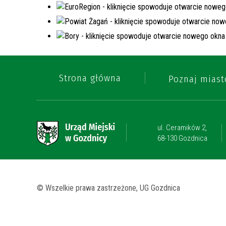
Strona główna
Poznaj miast
ul. Ceramików 2,
68-130 Gozdnica
© Wszelkie prawa zastrzeżone, UG Gozdnica